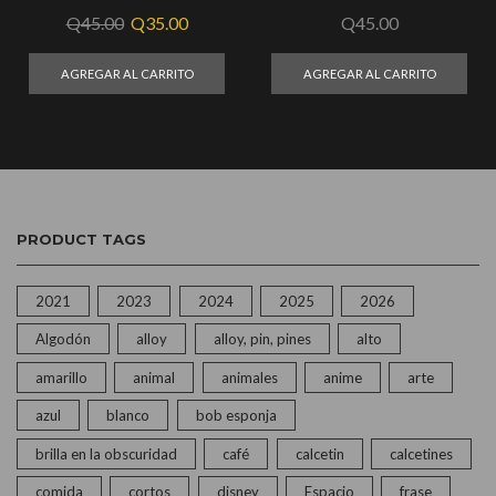
Q
45.00
Q
35.00
Q
45.00
AGREGAR AL CARRITO
AGREGAR AL CARRITO
PRODUCT TAGS
2021
2023
2024
2025
2026
Algodón
alloy
alloy, pin, pines
alto
amarillo
animal
animales
anime
arte
azul
blanco
bob esponja
brilla en la obscuridad
café
calcetin
calcetines
comida
cortos
disney
Espacio
frase