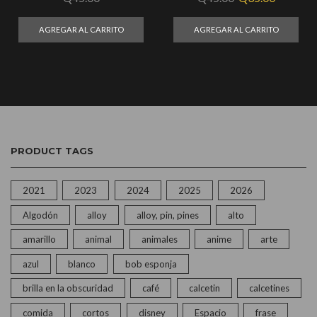
AGREGAR AL CARRITO
AGREGAR AL CARRITO
PRODUCT TAGS
2021
2023
2024
2025
2026
Algodón
alloy
alloy, pin, pines
alto
amarillo
animal
animales
anime
arte
azul
blanco
bob esponja
brilla en la obscuridad
café
calcetin
calcetines
comida
cortos
disney
Espacio
frase