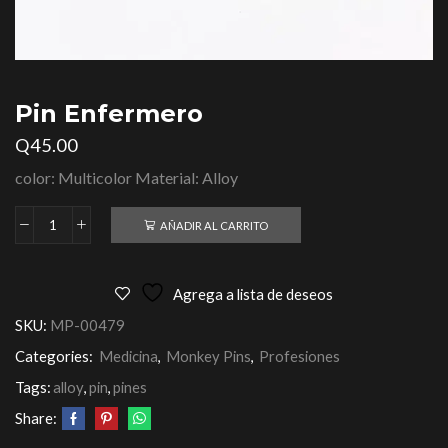
Pin Enfermero
Q
45.00
color: Multicolor Material: Alloy
AÑADIR AL CARRITO
Agrega a lista de deseos
SKU:
MP-00479
Categories:
Medicina
,
Monkey Pins
,
Profesiones
Tags:
alloy
,
pin
,
pines
Share: