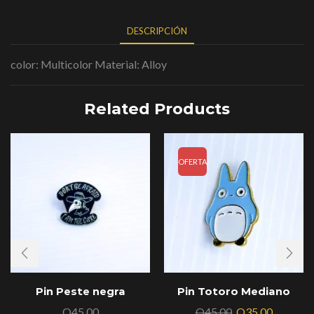
DESCRIPCIÓN
color: Multicolor Material: Alloy
Related Products
OFERTA
Pin Peste negra
Pin Totoro Mediano
Q
45.00
Q
45.00
Q
35.00