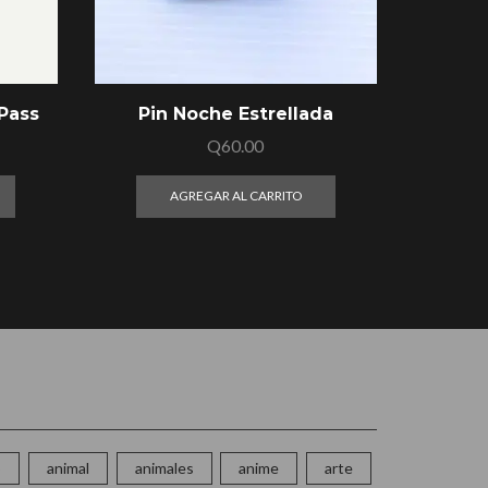
Pass
Pin Noche Estrellada
P
Q
60.00
AGREGAR AL CARRITO
o
animal
animales
anime
arte