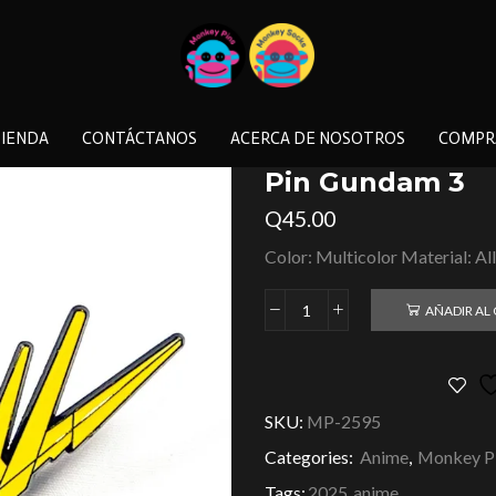
IENDA
CONTÁCTANOS
ACERCA DE NOSOTROS
COMPR
Pin Gundam 3
Q
45.00
Color: Multicolor Material: Al
AÑADIR AL
SKU:
MP-2595
Categories:
Anime
,
Monkey P
Tags:
2025
,
anime