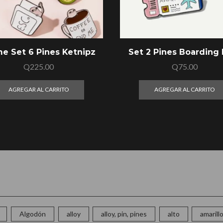
e Set 6 Pines Ketnipz
Set 2 Pines Boarding 
Q
225.00
Q
75.00
AGREGAR AL CARRITO
AGREGAR AL CARRITO
Algodón
alloy
alloy, pin, pines
alto
amarill