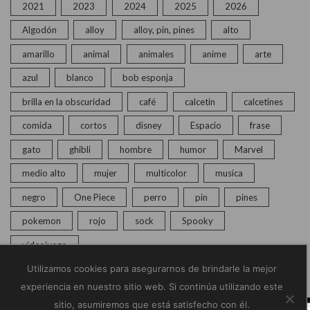
2021
2023
2024
2025
2026
Algodón
alloy
alloy, pin, pines
alto
amarillo
animal
animales
anime
arte
azul
blanco
bob esponja
brilla en la obscuridad
café
calcetin
calcetines
comida
cortos
disney
Espacio
frase
gato
ghibli
hombre
humor
Marvel
medio alto
mujer
multicolor
musica
negro
One Piece
perro
pin
pines
pokemon
rojo
sock
Spooky
videojuego
Utilizamos cookies para asegurarnos de brindarle la mejor
experiencia en nuestro sitio web. Si continúa utilizando este
sitio, asumiremos que está satisfecho con él.