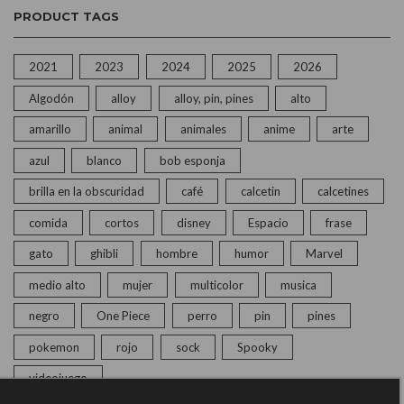
PRODUCT TAGS
2021
2023
2024
2025
2026
Algodón
alloy
alloy, pin, pines
alto
amarillo
animal
animales
anime
arte
azul
blanco
bob esponja
brilla en la obscuridad
café
calcetin
calcetines
comida
cortos
disney
Espacio
frase
gato
ghibli
hombre
humor
Marvel
medio alto
mujer
multicolor
musica
negro
One Piece
perro
pin
pines
pokemon
rojo
sock
Spooky
videojuego