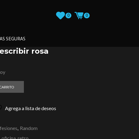
0
0
AS SEGURAS
scribir rosa
loy
 CARRITO
Agrega a lista de deseos
fesiones
,
Random
, oficina, retro