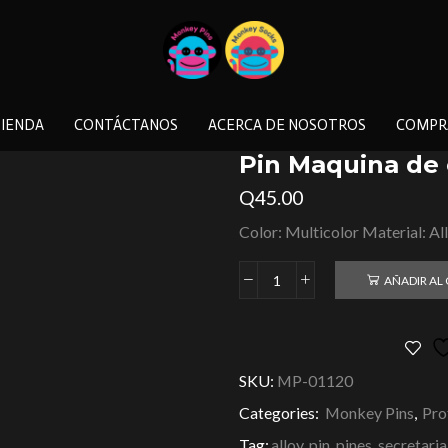
IENDA
CONTÁCTANOS
ACERCA DE NOSOTROS
COMPR
Pin Maquina de e
Q
45.00
Color: Multicolor Material: Al
AÑADIR AL
SKU:
MP-01120
Categories:
Monkey Pins
,
Pro
Tag:
alloy, pin, pines, secretaria