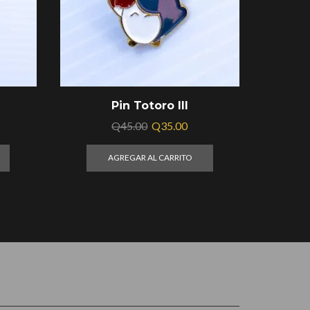
Pin Totoro III
Q
45.00
Q
35.00
AGREGAR AL CARRITO