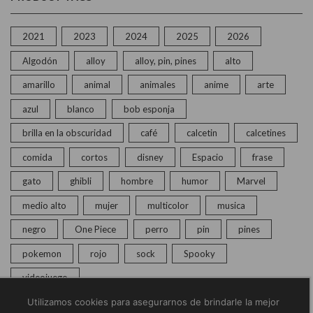
2021
2023
2024
2025
2026
Algodón
alloy
alloy, pin, pines
alto
amarillo
animal
animales
anime
arte
azul
blanco
bob esponja
brilla en la obscuridad
café
calcetin
calcetines
comida
cortos
disney
Espacio
frase
gato
ghibli
hombre
humor
Marvel
medio alto
mujer
multicolor
musica
negro
One Piece
perro
pin
pines
pokemon
rojo
sock
Spooky
videojuego
Utilizamos cookies para asegurarnos de brindarle la mejor