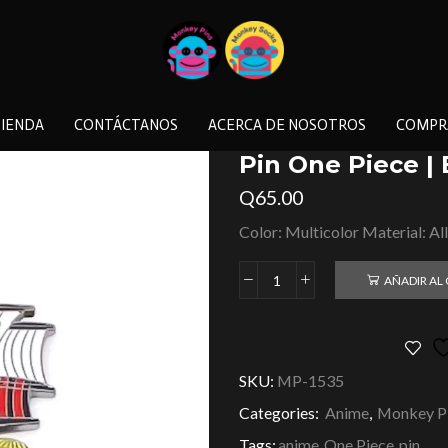
IENDA
CONTÁCTANOS
ACERCA DE NOSOTROS
COMPR
Pin One Piece |
Q
65.00
Color: Multicolor Material: Al
AÑADIR AL
SKU:
MP-1535
Categories:
Anime
,
Monkey P
Tags:
anime
,
One Piece
,
pin