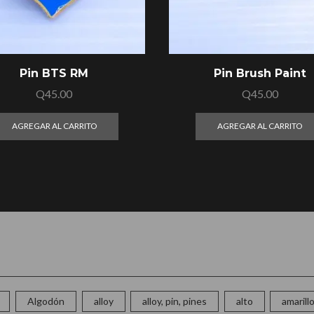
Pin BTS RM
Pin Brush Paint
Q
45.00
Q
45.00
AGREGAR AL CARRITO
AGREGAR AL CARRITO
Algodón
alloy
alloy, pin, pines
alto
amarill