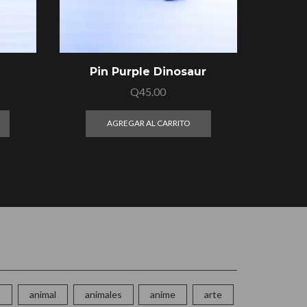
Pin Purple Dinosaur
Set 2
Q
45.00
AGREGAR AL CARRITO
o
animal
animales
anime
arte