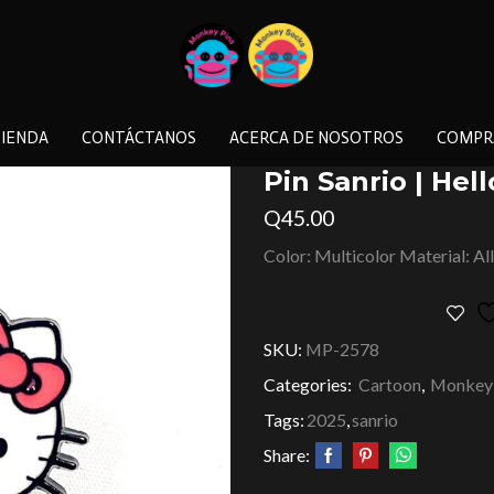
IENDA
CONTÁCTANOS
ACERCA DE NOSOTROS
COMPR
Pin Sanrio | Hell
Q
45.00
Color: Multicolor Material: Al
SKU:
MP-2578
Categories:
Cartoon
,
Monkey 
Tags:
2025
,
sanrio
Share: