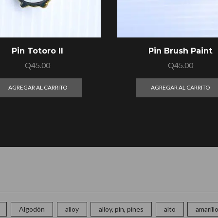
Pin Totoro II
Pin Brush Paint
Q
45.00
Q
45.00
AGREGAR AL CARRITO
AGREGAR AL CARRITO
Algodón
alloy
alloy, pin, pines
alto
amarill