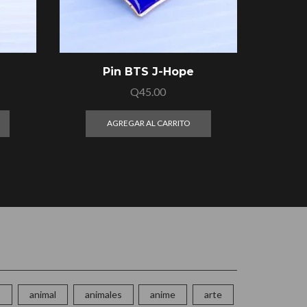
Pin BTS J-Hope
1 
Q
45.00
AGREGAR AL CARRITO
o
animal
animales
anime
arte