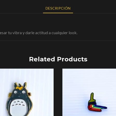
DESCRIPCIÓN
sar tu vibra y darle actitud a cualquier look.
Related Products