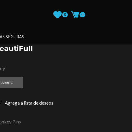
0
0
AS SEGURAS
BeautiFull
loy
 CARRITO
Agrega a lista de deseos
nkey Pins