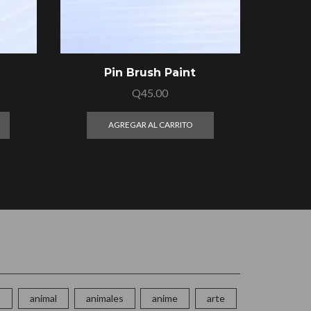
Pin Brush Paint
Q
45.00
AGREGAR AL CARRITO
o
animal
animales
anime
arte