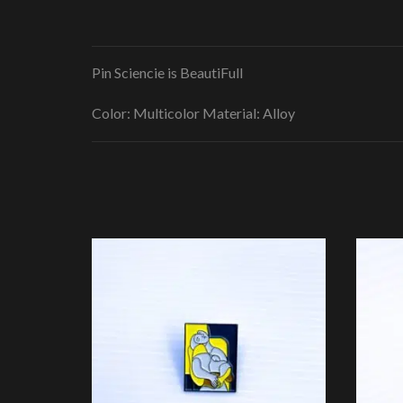
Pin Sciencie is BeautiFull
Color: Multicolor Material: Alloy