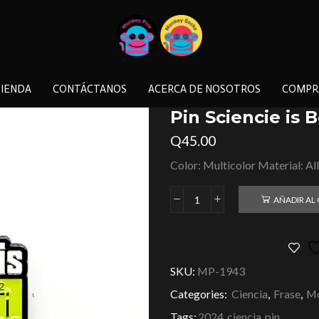
IENDA
CONTÁCTANOS
ACERCA DE NOSOTROS
COMPR
Pin Sciencie is 
Q
45.00
Color: Multicolor Material: Al
AÑADIR AL
SKU:
MP-1943
Categories:
Ciencia
,
Frase
,
Mo
Tags:
2024
,
ciencia
,
pin