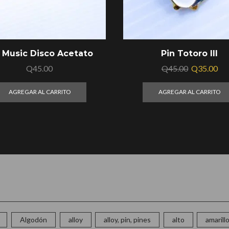
 Music Disco Acetato
Pin Totoro III
Q
45.00
Q
45.00
Q
35.00
AGREGAR AL CARRITO
AGREGAR AL CARRITO
Algodón
alloy
alloy, pin, pines
alto
amarill