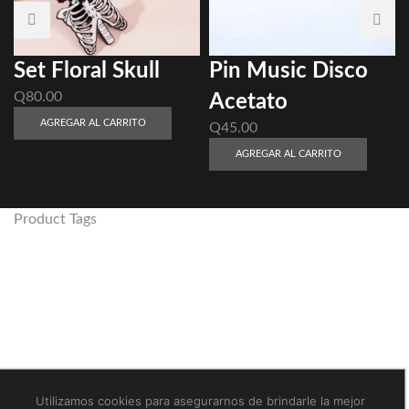
Set Floral Skull
Pin Music Disco
Q
80.00
Acetato
AGREGAR AL CARRITO
Q
45.00
AGREGAR AL CARRITO
Product Tags
2025
alloy
2024
2026
2021
Algodón
2023
anime
animales
alto
animal
alloy, pin, pines
arte
amarillo
brilla en la obscuridad
bob esponja
azul
blanco
café
calcetin
calcetines
disney
comida
cortos
frase
gato
Espacio
hombre
humor
multicolor
mujer
Marvel
ghibli
medio alto
Utilizamos cookies para asegurarnos de brindarle la mejor