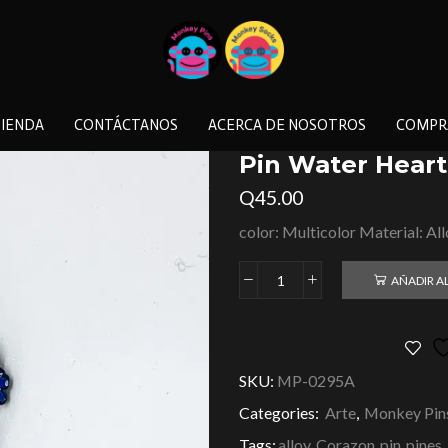
IENDA
CONTÁCTANOS
ACERCA DE NOSOTROS
COMPR
Pin Water Heart
Q
45.00
color: Multicolor Material: Al
AÑADIR A
SKU:
MP-0295A
Categories:
Arte
,
Monkey Pin
Tags:
alloy
,
Corazon
,
pin
,
pines