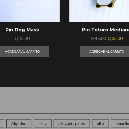
Pin Dog Mask
Pin Totoro Median
Q
45.00
Q
45.00
Q
35.00
AGREGAR AL CARRITO
AGREGAR AL CARRITO
Algodón
alloy
alloy, pin, pines
alto
amarill