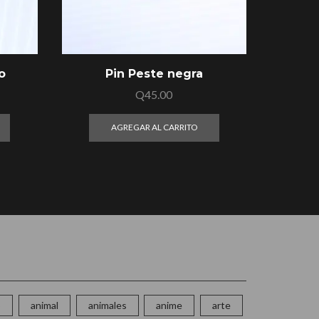
o
Pin Peste negra
Set
Q
45.00
AGREGAR AL CARRITO
o
animal
animales
anime
arte