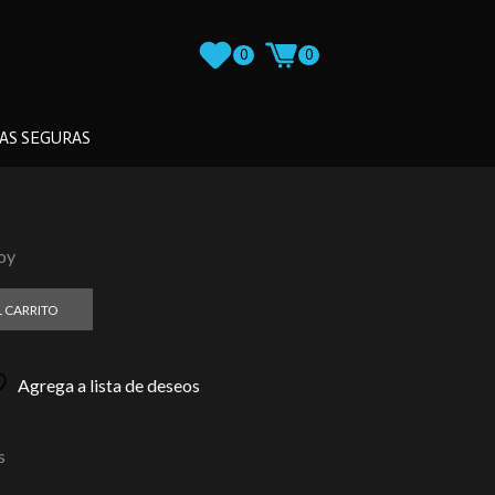
0
0
AS SEGURAS
loy
L CARRITO
Agrega a lista de deseos
s