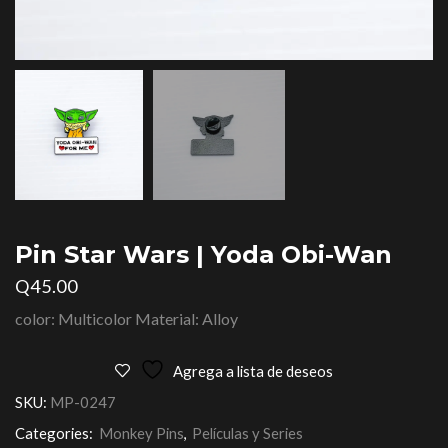
Pin Star Wars | Yoda Obi-Wan
Q
45.00
color: Multicolor Material: Alloy
Agrega a lista de deseos
SKU:
MP-0247
Categories:
Monkey Pins
,
Películas y Series