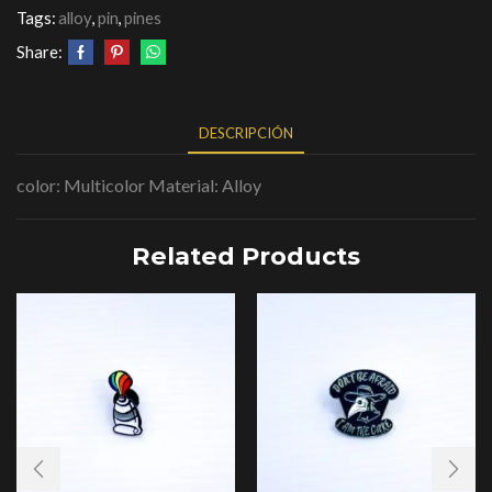
Tags:
alloy
,
pin
,
pines
Share:
DESCRIPCIÓN
color: Multicolor Material: Alloy
Related Products