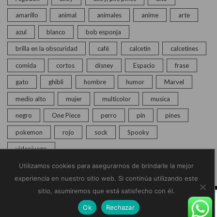
amarillo
animal
animales
anime
arte
azul
blanco
bob esponja
brilla en la obscuridad
café
calcetin
calcetines
comida
cortos
disney
Espacio
frase
gato
ghibli
hombre
humor
Marvel
medio alto
mujer
multicolor
musica
negro
One Piece
perro
pin
pines
pokemon
rojo
sock
Spooky
videojuego
Utilizamos cookies para asegurarnos de brindarle la mejor
experiencia en nuestro sitio web. Si continúa utilizando este
sitio, asumiremos que está satisfecho con él.
© Copyright 2020 – 2025 | Monkey Socks | Todos los
Ok
Rechazar
derechos reservados |
Políticas de Privacidad
Home
Calcetines
Pines
Chat en vivo