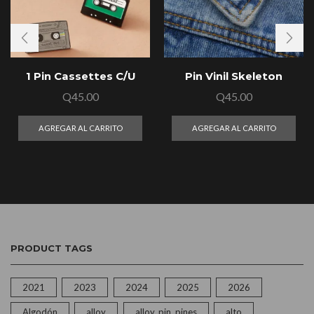
1 Pin Cassettes C/U
Pin Vinil Skeleton
Q
45.00
Q
45.00
AGREGAR AL CARRITO
AGREGAR AL CARRITO
PRODUCT TAGS
2021
2023
2024
2025
2026
Algodón
alloy
alloy, pin, pines
alto