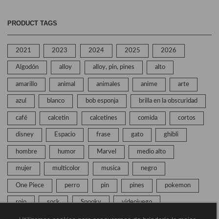
PRODUCT TAGS
2021
2023
2024
2025
2026
Algodón
alloy
alloy, pin, pines
alto
amarillo
animal
animales
anime
arte
azul
blanco
bob esponja
brilla en la obscuridad
café
calcetin
calcetines
comida
cortos
disney
Espacio
frase
gato
ghibli
hombre
humor
Marvel
medio alto
mujer
multicolor
musica
negro
One Piece
perro
pin
pines
pokemon
rojo
sock
Spooky
videojuego