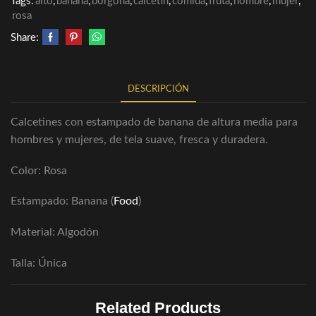
Tags:
alto
,
banana
,
borgoña
,
calcetin
,
comida
,
fruta
,
hombre
,
mujer
,
rosa
Share:
DESCRIPCIÓN
Calcetines con estampado de banana de altura media para
hombres y mujeres, de tela suave, fresca y duradera.
Color: Rosa
Estampado: Banana (
Food
)
Material: Algodón
Talla: Única
Related Products