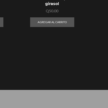
girasol
Q
50.00
AGREGAR AL CARRITO
Calce
de 