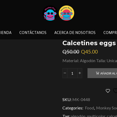
IENDA
CONTÁCTANOS
ACERCA DE NOSOTROS
COMPR
Calcetines eggs
Q
50.00
Q
45.00
Material: Algodón Talla: Unica
AÑADIR AL
SKU:
MK-0448
Categories:
Food
,
Monkey So
Tag:
algodón, multicolor, calce