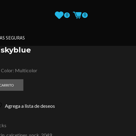
0
0
AS SEGURAS
 skyblue
 Color: Multicolor
 CARRITO
Agrega a lista de deseos
cks
tin, calcetines, sock, 2049