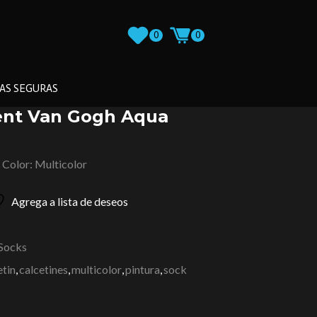
0
0
AS SEGURAS
cent Van Gogh Aqua
 Color: Multicolor
Agrega a lista de deseos
Socks
etin
,
calcetines
,
multicolor
,
pintura
,
sock