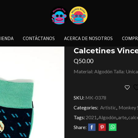
IENDA
CONTÁCTANOS
ACERCA DE NOSOTROS
COMPR
Calcetines Vin
Q
50.00
Material: Algodón Talla: Unica
SKU:
MK-0378
Categories:
Artistic
,
Monkey 
Tags:
2021
,
Algodón
,
arte
,
calc
Share: