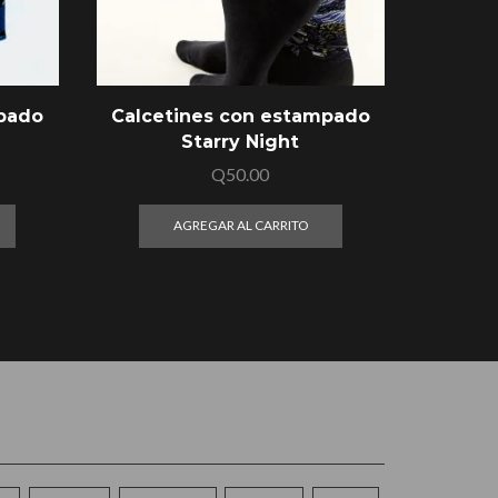
mpado
Calcetines con estampado
Calce
Starry Night
d
Q
50.00
AGREGAR AL CARRITO