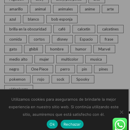
amarillo
animal
animales
anime
arte
azul
blanco
bob esponja
brilla en la obscuridad
café
calcetin
calcetines
comida
cortos
disney
Espacio
frase
gato
ghibli
hombre
humor
Marvel
medio alto
mujer
multicolor
musica
negro
One Piece
perro
pin
pines
pokemon
rojo
sock
Spooky
videojuego
Utilizamos cookies para asegurarnos de brindarle la mejor
experiencia en nuestro sitio web. Si continúa utilizando este
sitio, asumiremos que está satisfecho con él.
© Copyright 2020 – 2025 | Monkey Socks | Todos los
Ok
Rechazar
derechos reservados |
Políticas de Privacidad
Home
Calcetines
Pines
Chat en vivo