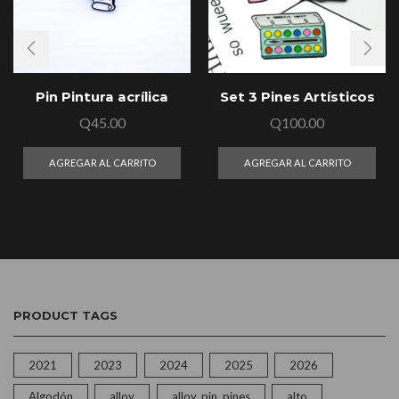
Pin Pintura acrílica
Set 3 Pines Artísticos
Q
45.00
Q
100.00
AGREGAR AL CARRITO
AGREGAR AL CARRITO
PRODUCT TAGS
2021
2023
2024
2025
2026
Algodón
alloy
alloy, pin, pines
alto