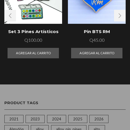
Set 3 Pines Artísticos
Pin BTS RM
Q
100.00
Q
45.00
AGREGAR AL CARRITO
AGREGAR AL CARRITO
PRODUCT TAGS
2021
2023
2024
2025
2026
Algodón
alloy
alloy, pin, pines
alto