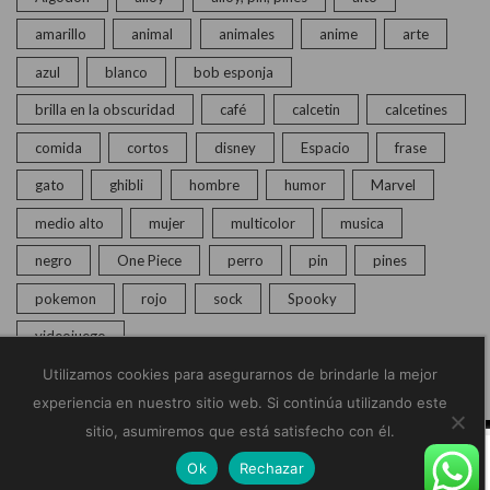
amarillo
animal
animales
anime
arte
azul
blanco
bob esponja
brilla en la obscuridad
café
calcetin
calcetines
comida
cortos
disney
Espacio
frase
gato
ghibli
hombre
humor
Marvel
medio alto
mujer
multicolor
musica
negro
One Piece
perro
pin
pines
pokemon
rojo
sock
Spooky
videojuego
Utilizamos cookies para asegurarnos de brindarle la mejor
experiencia en nuestro sitio web. Si continúa utilizando este
sitio, asumiremos que está satisfecho con él.
© Copyright 2020 – 2025 | Monkey Socks | Todos los
Ok
Rechazar
derechos reservados |
Políticas de Privacidad
Home
Calcetines
Pines
Chat en vivo