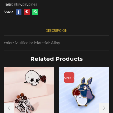
Tags:
alloy
,
pin
,
pines
Share:
DESCRIPCIÓN
color: Multicolor Material: Alloy
Related Products
OFERTA