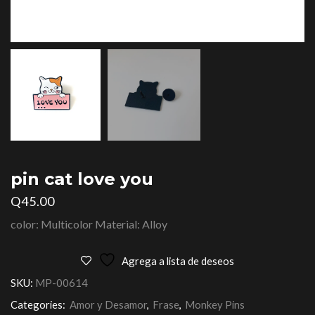
pin cat love you
Q
45.00
color: Multicolor Material: Alloy
Agrega a lista de deseos
SKU:
MP-00614
Categories:
Amor y Desamor
,
Frase
,
Monkey Pins