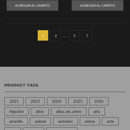
AGREGAR AL CARRITO
AGREGAR AL CARRITO
…
1
2
5
PRODUCT TAGS
2021
2023
2024
2025
2026
Algodón
alloy
alloy, pin, pines
alto
amarillo
animal
animales
anime
arte