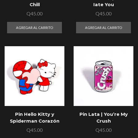
Chill
Iate You
Q
45.00
Q
45.00
AGREGAR AL CARRITO
AGREGAR AL CARRITO
Pin Hello Kitty y
Pin Lata | You’re My
Spiderman Corazón
Crush
Q
45.00
Q
45.00