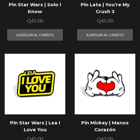
Pin Star Wars | Solo I
Pin Lata | You’re My
Know
Crush 3
Q
45.00
Q
45.00
AGREGAR AL CARRITO
AGREGAR AL CARRITO
Pin Star Wars | Lea I
Pin Mickey | Manos
Love You
Corazón
Q
45.00
Q
45.00