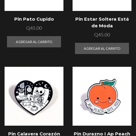
Pin Pato Cupido
Pin Estar Soltera Está
de Moda
Q
45.00
Q
45.00
AGREGAR AL CARRITO
AGREGAR AL CARRITO
Pin Calavera Corazón
Pin Durazno I Ap Peach