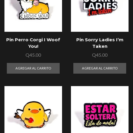
Pin Perro Corgi I Woof
Pin Sorry Ladies I’m
You!
Taken
Q
45.00
Q
45.00
AGREGAR AL CARRITO
AGREGAR AL CARRITO