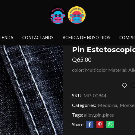
IENDA
CONTÁCTANOS
ACERCA DE NOSOTROS
COMPR
Pin Estetoscopi
Q
65.00
color: Multicolor Material: Al
SKU:
MP-00944
Categories:
Medicina
,
Monkey
Tags:
alloy
,
pin
,
pines
Share: