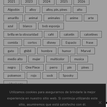
2021
2023
2024
2025
2026
Algodón
alloy
alloy, pin, pines
alto
amarillo
animal
animales
anime
arte
azul
blanco
bob esponja
brilla en la obscuridad
café
calcetin
calcetines
comida
cortos
disney
Espacio
frase
gato
ghibli
hombre
humor
Marvel
medio alto
mujer
multicolor
musica
negro
One Piece
perro
pin
pines
pokemon
rojo
sock
Spooky
videojuego
Utilizamos cookies para asegurarnos de brindarle la mejor
experiencia en nuestro sitio web. Si continúa utilizando este
sitio, asumiremos que está satisfecho con él.