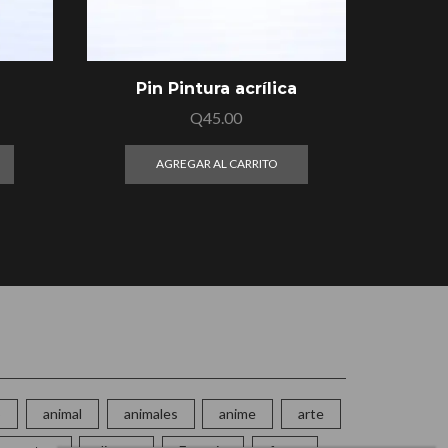
Pin Pintura acrílica
Pin
Q
45.00
AGREGAR AL CARRITO
o
animal
animales
anime
arte