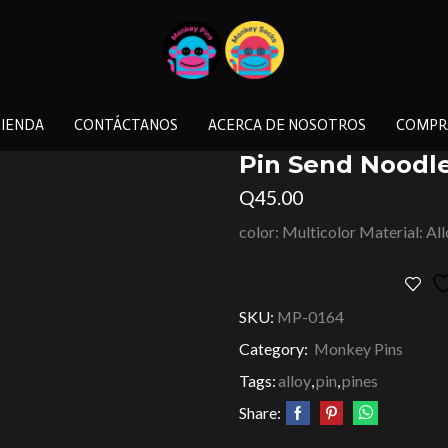
IENDA
CONTÁCTANOS
ACERCA DE NOSOTROS
COMPR
Pin Send Noodl
Q
45.00
color: Multicolor Material: Al
SKU:
MP-0164
Category:
Monkey Pins
Tags:
alloy
,
pin
,
pines
Share: