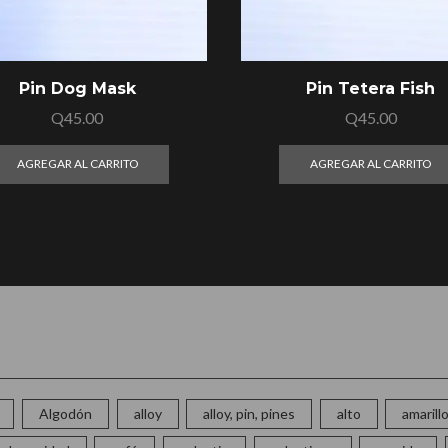
Pin Dog Mask
Pin Tetera Fish
Q
45.00
Q
45.00
AGREGAR AL CARRITO
AGREGAR AL CARRITO
Algodón
alloy
alloy, pin, pines
alto
amarill