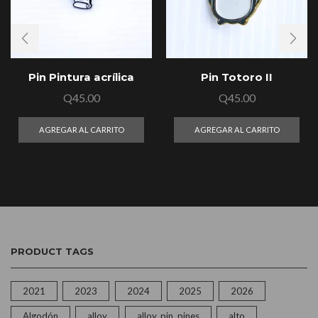
Pin Pintura acrílica
Pin Totoro II
Q
45.00
Q
45.00
AGREGAR AL CARRITO
AGREGAR AL CARRITO
PRODUCT TAGS
2021
2023
2024
2025
2026
Algodón
alloy
alloy, pin, pines
alto