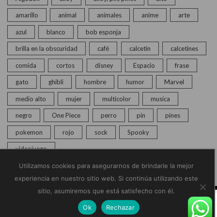
amarillo
animal
animales
anime
arte
azul
blanco
bob esponja
brilla en la obscuridad
café
calcetin
calcetines
comida
cortos
disney
Espacio
frase
gato
ghibli
hombre
humor
Marvel
medio alto
mujer
multicolor
musica
negro
One Piece
perro
pin
pines
pokemon
rojo
sock
Spooky
videojuego
Utilizamos cookies para asegurarnos de brindarle la mejor
experiencia en nuestro sitio web. Si continúa utilizando este
sitio, asumiremos que está satisfecho con él.
© Copyright 2020 – 2025 | Monkey Socks | Todos los
Ok
Rechazar
derechos reservados |
Políticas de Privacidad
Home
Calcetines
Pines
Chat en vivo