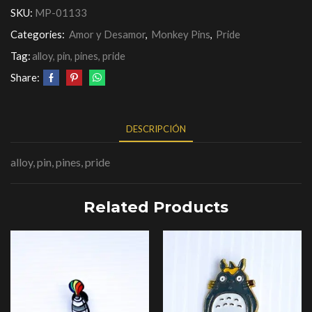
SKU:
MP-01133
Categories:
Amor y Desamor
,
Monkey Pins
,
Pride
Tag:
alloy, pin, pines, pride
Share:
DESCRIPCIÓN
alloy, pin, pines, pride
Related Products