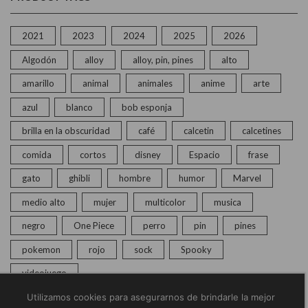
2021
2023
2024
2025
2026
Algodón
alloy
alloy, pin, pines
alto
amarillo
animal
animales
anime
arte
azul
blanco
bob esponja
brilla en la obscuridad
café
calcetin
calcetines
comida
cortos
disney
Espacio
frase
gato
ghibli
hombre
humor
Marvel
medio alto
mujer
multicolor
musica
negro
One Piece
perro
pin
pines
pokemon
rojo
sock
Spooky
videojuego
Utilizamos cookies para asegurarnos de brindarle la mejor