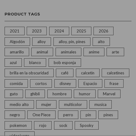
PRODUCT TAGS
2021
2023
2024
2025
2026
Algodón
alloy
alloy, pin, pines
alto
amarillo
animal
animales
anime
arte
azul
blanco
bob esponja
brilla en la obscuridad
café
calcetin
calcetines
comida
cortos
disney
Espacio
frase
gato
ghibli
hombre
humor
Marvel
medio alto
mujer
multicolor
musica
negro
One Piece
perro
pin
pines
pokemon
rojo
sock
Spooky
videojuego