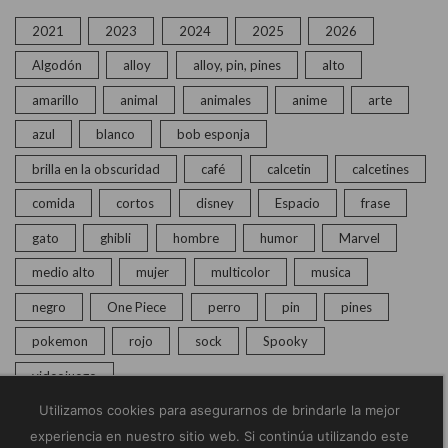
2021
2023
2024
2025
2026
Algodón
alloy
alloy, pin, pines
alto
amarillo
animal
animales
anime
arte
azul
blanco
bob esponja
brilla en la obscuridad
café
calcetin
calcetines
comida
cortos
disney
Espacio
frase
gato
ghibli
hombre
humor
Marvel
medio alto
mujer
multicolor
musica
negro
One Piece
perro
pin
pines
pokemon
rojo
sock
Spooky
videojuego
Utilizamos cookies para asegurarnos de brindarle la mejor
experiencia en nuestro sitio web. Si continúa utilizando este