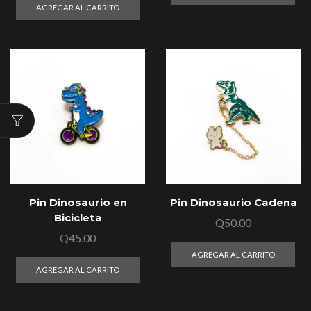
AGREGAR AL CARRITO
Pin Dinosaurio en
Pin Dinosaurio Cadena
Bicicleta
Q
50.00
Q
45.00
AGREGAR AL CARRITO
AGREGAR AL CARRITO