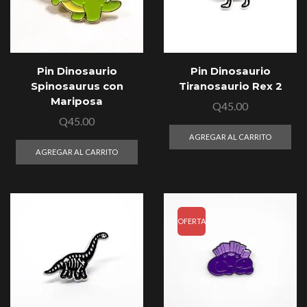
Pin Dinosaurio
Pin Dinosaurio
Spinosaurus con
Tiranosaurio Rex 2
Mariposa
Q
45.00
Q
45.00
AGREGAR AL CARRITO
AGREGAR AL CARRITO
OFERTA