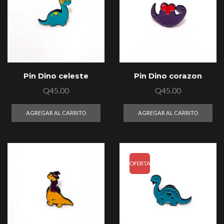
Pin Dino celeste
Pin Dino corazon
Q
45.00
Q
45.00
AGREGAR AL CARRITO
AGREGAR AL CARRITO
OFERTA