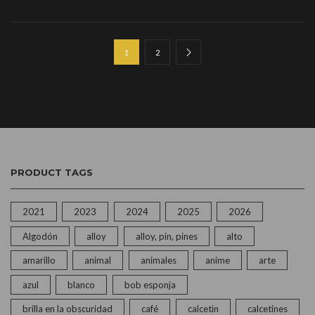
1
2
PRODUCT TAGS
2021
2023
2024
2025
2026
Algodón
alloy
alloy, pin, pines
alto
amarillo
animal
animales
anime
arte
azul
blanco
bob esponja
brilla en la obscuridad
café
calcetin
calcetines