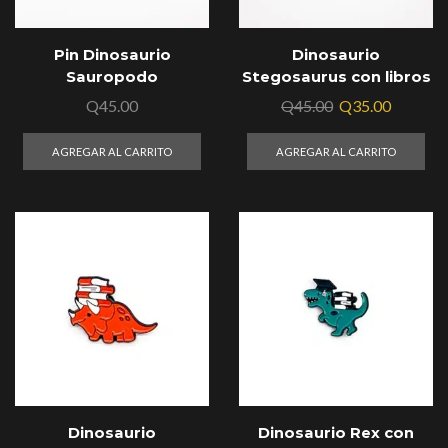
Pin Dinosaurio
Dinosaurio
Sauropodo
Stegosaurus con libros
Q
45.00
Q
45.00
Q
35.00
AGREGAR AL CARRITO
AGREGAR AL CARRITO
Dinosaurio
Dinosaurio Rex con