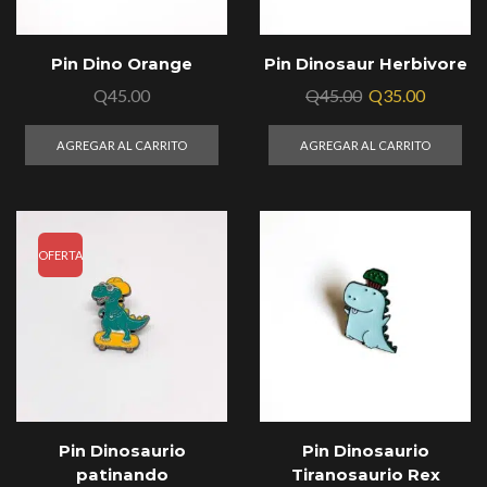
Pin Dino Orange
Pin Dinosaur Herbivore
Q
45.00
Q
45.00
Q
35.00
AGREGAR AL CARRITO
AGREGAR AL CARRITO
OFERTA
Pin Dinosaurio
Pin Dinosaurio
patinando
Tiranosaurio Rex