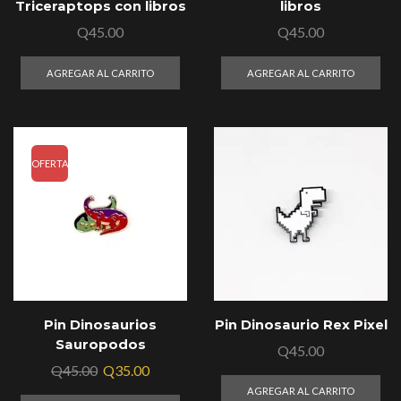
Triceraptops con libros
libros
Q
45.00
Q
45.00
AGREGAR AL CARRITO
AGREGAR AL CARRITO
OFERTA
Pin Dinosaurios
Pin Dinosaurio Rex Pixel
Sauropodos
Q
45.00
Q
45.00
Q
35.00
AGREGAR AL CARRITO