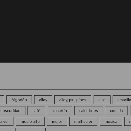
Algodón
alloy
alloy, pin, pines
alto
amarill
la obscuridad
café
calcetin
calcetines
comida
arvel
medio alto
mujer
multicolor
musica