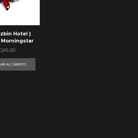
zbin Hotel |
e Morningstar
Q
45.00
AR AL CARRITO