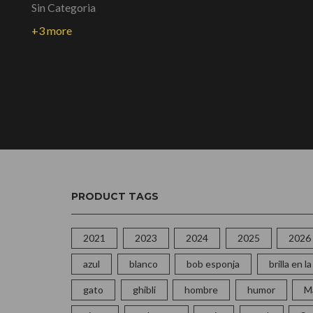
Sin Categoria
+3 more
PRODUCT TAGS
2021
2023
2024
2025
2026
azul
blanco
bob esponja
brilla en 
gato
ghibli
hombre
humor
M