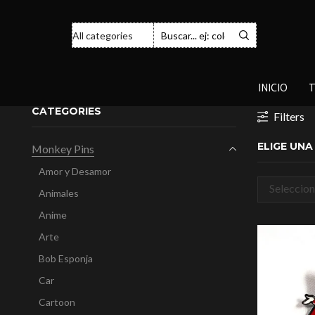
INICIO
T
CATEGORIES
Filters
ELIGE UN
Monkey Pins
Amor y Desamor
Seleccion
Animales
categorí
Anime
Arte
Bob Esponja
Car
Cartoon