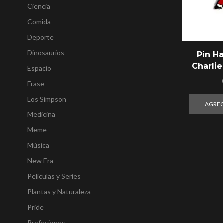
Ciencia
Comida
Deporte
Dinosaurios
Pin Ha
Charli
Espacio
Frase
Los Simpson
AGREG
Medicina
Meme
Música
New Era
Películas y Series
Plantas y Naturaleza
Pride
Profesiones