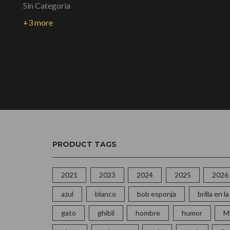
Sin Categoria
+3 more
PRODUCT TAGS
2021
2023
2024
2025
2026
azul
blanco
bob esponja
brilla en 
gato
ghibli
hombre
humor
M