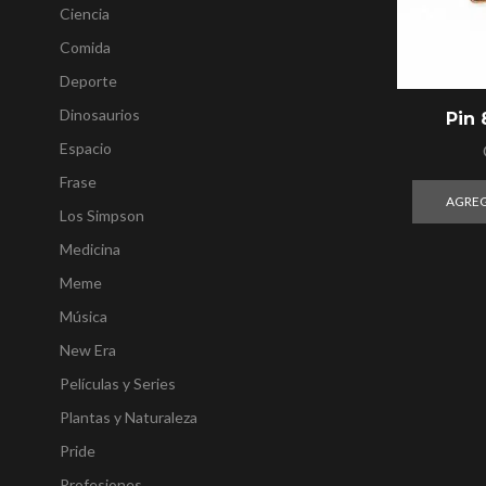
Ciencia
Comida
Deporte
Dinosaurios
Pin
Espacio
Frase
AGREG
Los Simpson
Medicina
Meme
Música
New Era
Películas y Series
Plantas y Naturaleza
Pride
Profesiones