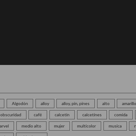
Algodón
alloy
alloy, pin, pines
alto
amarill
la obscuridad
café
calcetin
calcetines
comida
arvel
medio alto
mujer
multicolor
musica