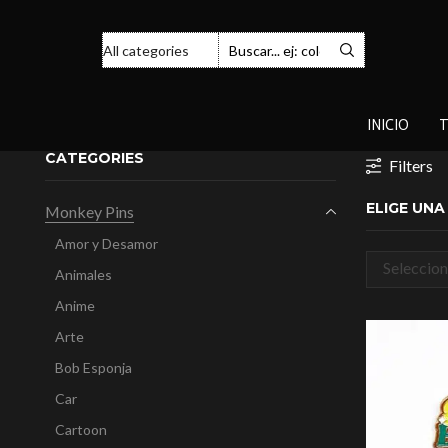
INICIO
T
CATEGORIES
Filters
ELIGE UN
Monkey Pins
Amor y Desamor
Seleccion
Animales
categorí
Anime
Arte
Bob Esponja
Car
Cartoon