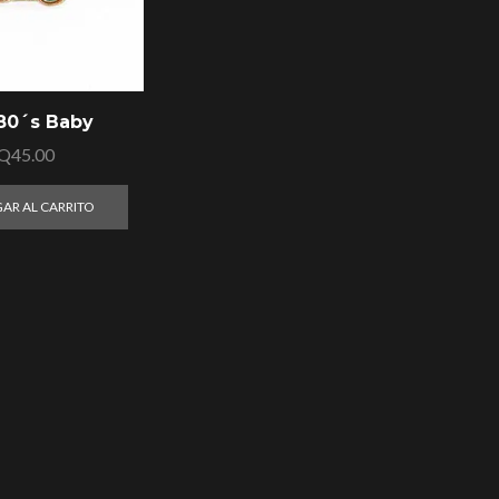
 80´s Baby
Q
45.00
AR AL CARRITO