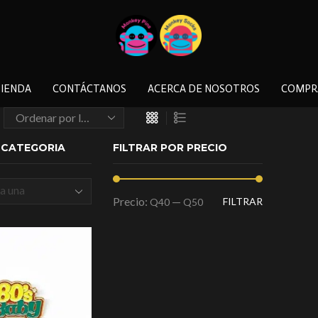
IENDA
CONTÁCTANOS
ACERCA DE NOSOTROS
COMPR
A CATEGORIA
FILTRAR POR PRECIO
a una
Precio:
—
FILTRAR
Q40
Q50
a