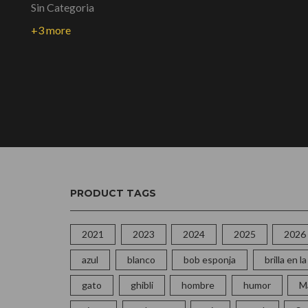
Sin Categoria
+3 more
PRODUCT TAGS
2021
2023
2024
2025
2026
azul
blanco
bob esponja
brilla en 
gato
ghibli
hombre
humor
M