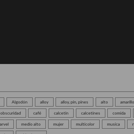
Algodón
alloy
alloy, pin, pines
alto
amarill
la obscuridad
café
calcetin
calcetines
comida
arvel
medio alto
mujer
multicolor
musica