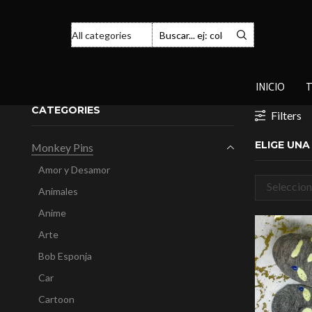
INICIO
T
CATEGORIES
Filters
ELIGE UN
Monkey Pins
Amor y Desamor
Seleccion
Animales
categorí
Anime
Arte
Bob Esponja
Car
Cartoon