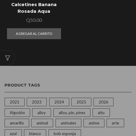
Calcetines Banana
Rosada Aqua
Q
50.00
AGREGAR AL CARRITO
PRODUCT TAGS
2021
2023
2024
2025
2026
Algodón
alloy
alloy, pin, pines
alto
amarillo
animal
animales
anime
arte
azul
blanco
bob esponja