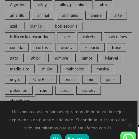
Algodón
alloy
alloy, pin, pines
alto
amarillo
animal
animales
anime
arte
azul
blanco
bob esponja
brilla en la obscuridad
café
calcetin
calcetines
comida
cortos
disney
Espacio
frase
gato
ghibli
hombre
humor
Marvel
medio alto
mujer
multicolor
musica
negro
One Piece
perro
pin
pines
pokemon
rojo
sock
Spooky
videojuego
Utilizamos cookies para asegurarnos de brindarle la mejor
experiencia en nuestro sitio web. Si continúa utilizando este
sitio, asumiremos que está satisfecho con él.
© Copyright 2020 – 2025 | Monkey Socks | Todos los
Ok
Rechazar