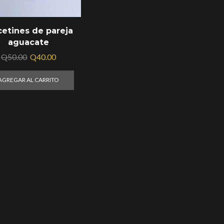
cetines de pareja
aguacate
Q
50.00
Q
40.00
AGREGAR AL CARRITO