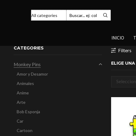
INICIO
T
CATEGORIES
Filters
ELIGE UN
Monkey Pins
Amor y Desamor
Seleccion
Animales
categorí
Anime
Arte
Bob Esponja
Car
Cartoon