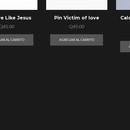
ve Like Jesus
Pin Victim of love
Cal
Q
45.00
Q
45.00
AR AL CARRITO
AGREGAR AL CARRITO