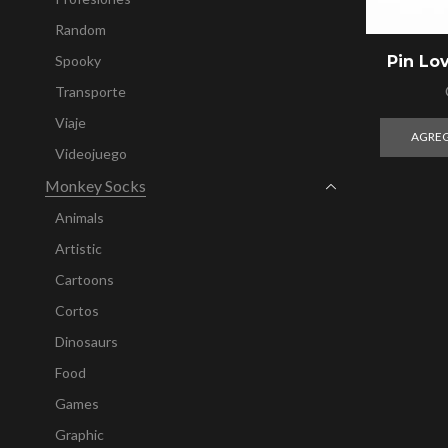
Random
Pin Lo
Spooky
Transporte
Viaje
AGREG
Videojuego
Monkey Socks
Animals
Artistic
Cartoons
Cortos
Dinosaurs
Food
Games
Graphic