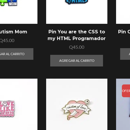
Autism Mom
Pin You are the CSS to
Pin 
my HTML Programador
Q
45.00
Q
45.00
AR AL CARRITO
AGREGAR AL CARRITO
OFE