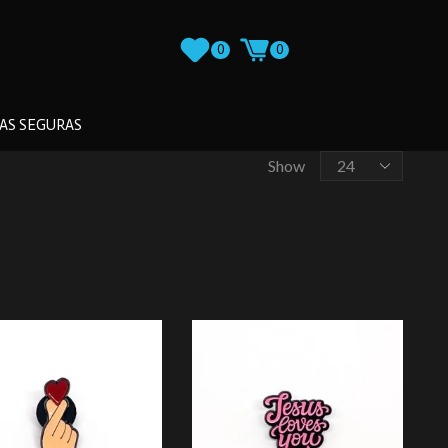
0
0
AS SEGURAS
Show