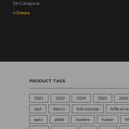
Sin Categoria
+3 more
PRODUCT TAGS
2021
2023
2024
2025
2026
azul
blanco
bob esponja
brilla en 
gato
ghibli
hombre
humor
M