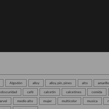
Algodón
alloy
alloy, pin, pines
alto
amarill
la obscuridad
café
calcetin
calcetines
comida
arvel
medio alto
mujer
multicolor
musica