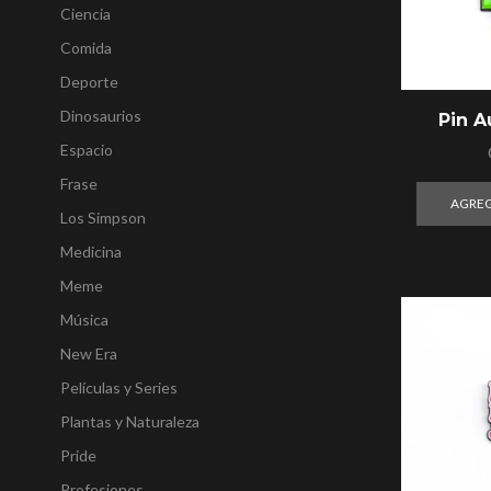
Ciencia
Comida
Deporte
Dinosaurios
Pin 
Espacio
Frase
AGREG
Los Simpson
Medicina
Meme
Música
New Era
Películas y Series
Plantas y Naturaleza
Pride
Profesiones