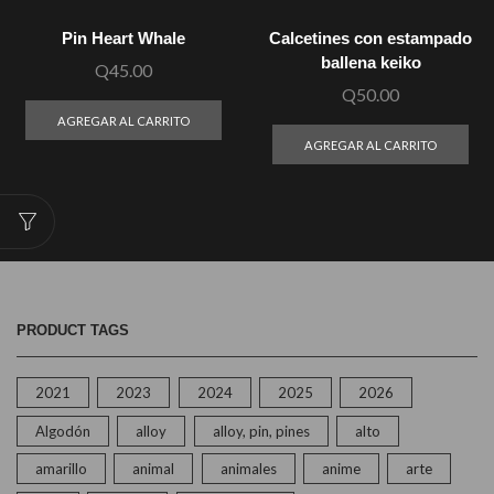
Pin Heart Whale
Calcetines con estampado
ballena keiko
Q
45.00
Q
50.00
AGREGAR AL CARRITO
AGREGAR AL CARRITO
PRODUCT TAGS
2021
2023
2024
2025
2026
Algodón
alloy
alloy, pin, pines
alto
amarillo
animal
animales
anime
arte