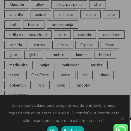
Algodón
alloy
alloy, pin, pines
alto
amarillo
animal
animales
anime
arte
azul
blanco
bob esponja
brilla en la obscuridad
café
calcetin
calcetines
comida
cortos
disney
Espacio
frase
gato
ghibli
hombre
humor
Marvel
medio alto
mujer
multicolor
musica
negro
One Piece
perro
pin
pines
pokemon
rojo
sock
Spooky
videojuego
Utilizamos cookies para asegurarnos de brindarle la mejor
experiencia en nuestro sitio web. Si continúa utilizando este
sitio, asumiremos que está satisfecho con él.
© Copyright 2020 – 2025 | Monkey Socks | Todos los
Ok
Rechazar