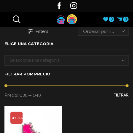
0
0
Filters
ELIGE UNA CATEGORIA
Selecciona una categoría
FILTRAR POR PRECIO
Precio:
—
FILTRAR
Q30
Q40
OFERTA