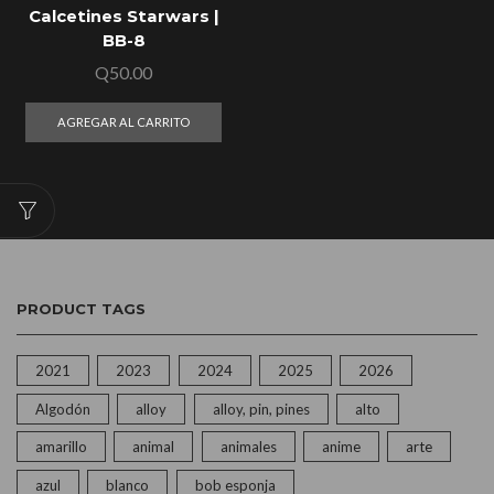
Calcetines Starwars |
BB-8
Q
50.00
AGREGAR AL CARRITO
PRODUCT TAGS
2021
2023
2024
2025
2026
Algodón
alloy
alloy, pin, pines
alto
amarillo
animal
animales
anime
arte
azul
blanco
bob esponja