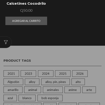
Calcetines Cocodrilo
Q
50.00
AGREGAR AL CARRITO
PRODUCT TAGS
2021
2023
2024
2025
2026
Algodón
alloy
alloy, pin, pines
alto
amarillo
animal
animales
anime
arte
azul
blanco
bob esponja