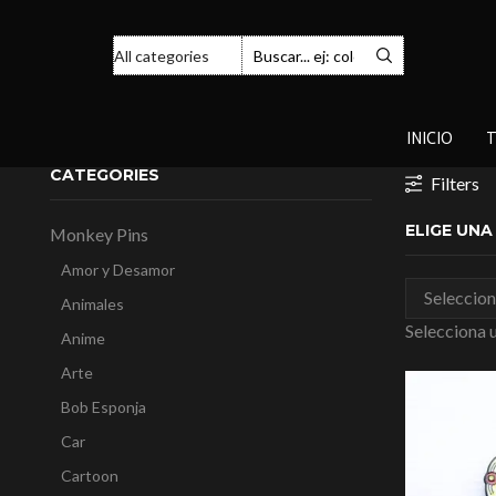
INICIO
T
CATEGORIES
Filters
ELIGE UN
Monkey Pins
Amor y Desamor
Animales
Selecciona 
Anime
Arte
Bob Esponja
Car
Cartoon