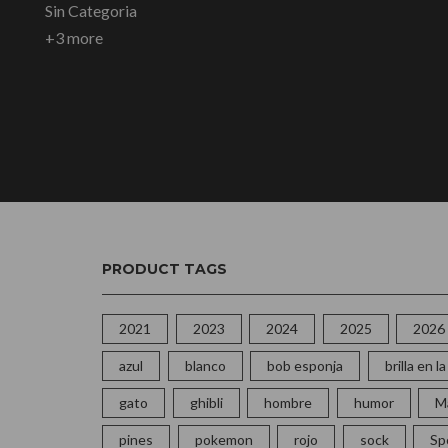
Sin Categoria
+3 more
PRODUCT TAGS
2021
2023
2024
2025
2026
azul
blanco
bob esponja
brilla en 
gato
ghibli
hombre
humor
M
pines
pokemon
rojo
sock
Sp