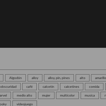
Algodón
alloy
alloy, pin, pines
alto
amarill
la obscuridad
café
calcetin
calcetines
comida
arvel
medio alto
mujer
multicolor
musica
ooky
videojuego