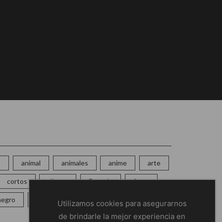
o
animal
animales
anime
arte
cortos
disney
Espacio
frase
negro
One Piece
perro
pin
Utilizamos cookies para asegurarnos
de brindarle la mejor experiencia en