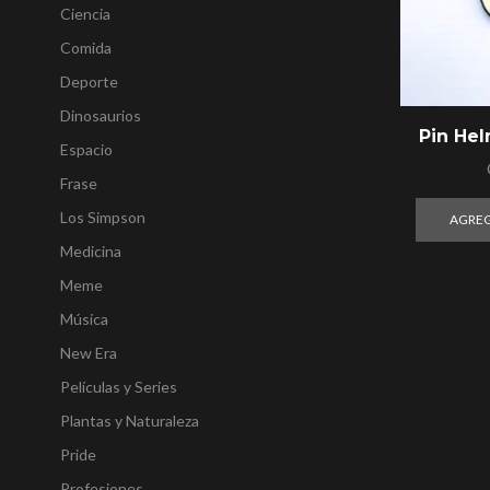
Ciencia
Comida
Deporte
Dinosaurios
Pin Hel
Espacio
Frase
Los Simpson
AGREG
Medicina
Meme
Música
New Era
Películas y Series
Plantas y Naturaleza
Pride
Profesiones