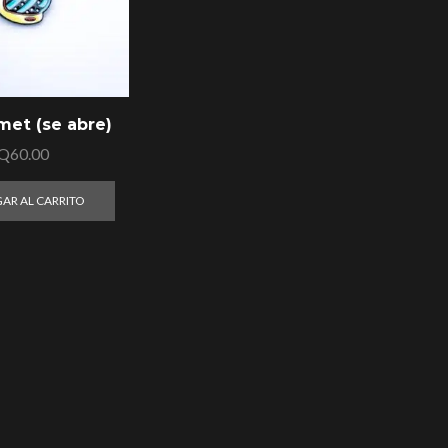
met (se abre)
Q
60.00
AR AL CARRITO