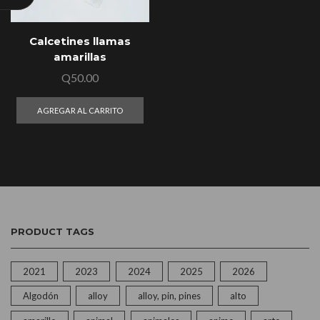
Calcetines llamas
amarillas
Q
50.00
AGREGAR AL CARRITO
PRODUCT TAGS
2021
2023
2024
2025
2026
Algodón
alloy
alloy, pin, pines
alto