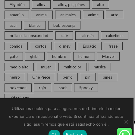
Algodón
alloy
alloy, pin, pines
alto
amarillo
animal
animales
anime
arte
azul
blanco
bob esponja
brilla en la obscuridad
café
calcetin
calcetines
comida
cortos
disney
Espacio
frase
gato
ghibli
hombre
humor
Marvel
medio alto
mujer
multicolor
musica
negro
One Piece
perro
pin
pines
pokemon
rojo
sock
Spooky
videojuego
Utilizamos cookies para asegurarnos de brindarle la mejor
experiencia en nuestro sitio web. Si continúa utilizando este
sitio, asumiremos que está satisfecho con él.
© Copyright 2020 – 2025 | Monkey Socks | Todos los
Ok
Rechazar