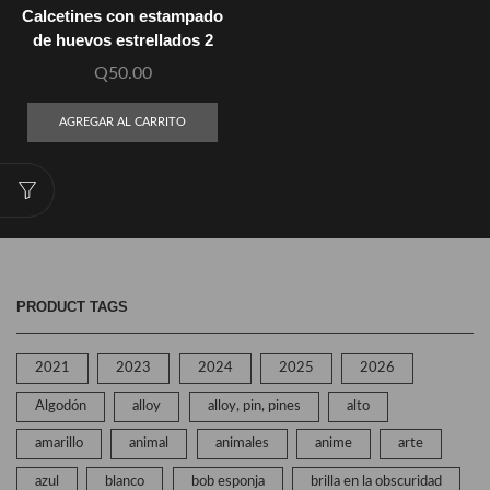
Calcetines con estampado
de huevos estrellados 2
Q
50.00
AGREGAR AL CARRITO
PRODUCT TAGS
2021
2023
2024
2025
2026
Algodón
alloy
alloy, pin, pines
alto
amarillo
animal
animales
anime
arte
azul
blanco
bob esponja
brilla en la obscuridad