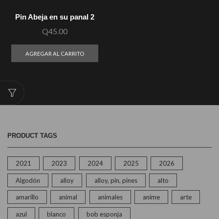
Pin Abeja en su panal 2
Q
45.00
AGREGAR AL CARRITO
PRODUCT TAGS
2021
2023
2024
2025
2026
Algodón
alloy
alloy, pin, pines
alto
amarillo
animal
animales
anime
arte
azul
blanco
bob esponja