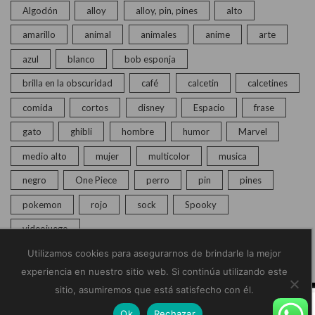
Algodón
alloy
alloy, pin, pines
alto
amarillo
animal
animales
anime
arte
azul
blanco
bob esponja
brilla en la obscuridad
café
calcetin
calcetines
comida
cortos
disney
Espacio
frase
gato
ghibli
hombre
humor
Marvel
medio alto
mujer
multicolor
musica
negro
One Piece
perro
pin
pines
pokemon
rojo
sock
Spooky
videojuego
Utilizamos cookies para asegurarnos de brindarle la mejor
experiencia en nuestro sitio web. Si continúa utilizando este
sitio, asumiremos que está satisfecho con él.
© Copyright 2020 – 2025 | Monkey Socks | Todos los
Ok
Rechazar