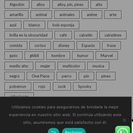
Algodón
alloy
alloy, pin, pines
alto
amarillo
animal
animales
anime
arte
azul
blanco
bob esponja
brilla en la obscuridad
café
calcetin
calcetines
comida
cortos
disney
Espacio
frase
gato
ghibli
hombre
humor
Marvel
medio alto
mujer
multicolor
musica
negro
One Piece
perro
pin
pines
pokemon
rojo
sock
Spooky
videojuego
Utilizamos cookies para asegurarnos de brindarle la mejor
experiencia en nuestro sitio web. Si continúa utilizando este
sitio, asumiremos que está satisfecho con él.
© Copyright 2020 – 2025 | Monkey Socks | Todos los
Ok
Rechazar