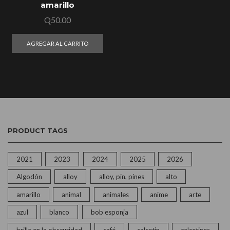
amarillo
Q
50.00
AGREGAR AL CARRITO
PRODUCT TAGS
2021
2023
2024
2025
2026
Algodón
alloy
alloy, pin, pines
alto
amarillo
animal
animales
anime
arte
azul
blanco
bob esponja
brilla en la obscuridad
café
calcetin
calcetines