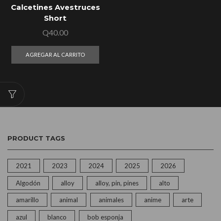
Calcetines Avestruces
Short
Q
40.00
AGREGAR AL CARRITO
PRODUCT TAGS
2021
2023
2024
2025
2026
Algodón
alloy
alloy, pin, pines
alto
amarillo
animal
animales
anime
arte
azul
blanco
bob esponja