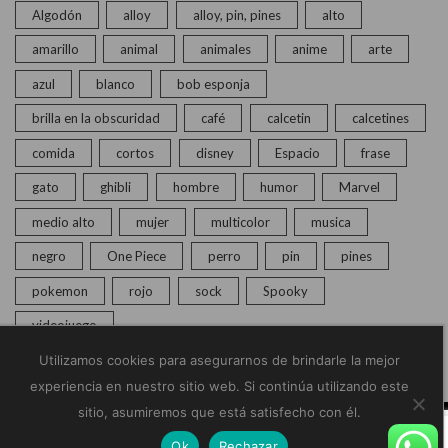
Algodón
alloy
alloy, pin, pines
alto
amarillo
animal
animales
anime
arte
azul
blanco
bob esponja
brilla en la obscuridad
café
calcetin
calcetines
comida
cortos
disney
Espacio
frase
gato
ghibli
hombre
humor
Marvel
medio alto
mujer
multicolor
musica
negro
One Piece
perro
pin
pines
pokemon
rojo
sock
Spooky
videojuego
Utilizamos cookies para asegurarnos de brindarle la mejor
experiencia en nuestro sitio web. Si continúa utilizando este
sitio, asumiremos que está satisfecho con él.
© Copyright 2020 – 2025 | Monkey Socks | Todos los
Ok
Rechazar