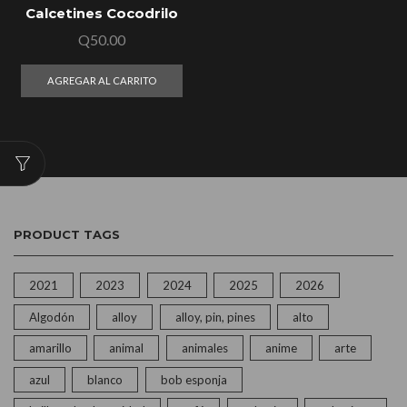
Calcetines Cocodrilo
Q
50.00
AGREGAR AL CARRITO
PRODUCT TAGS
2021
2023
2024
2025
2026
Algodón
alloy
alloy, pin, pines
alto
amarillo
animal
animales
anime
arte
azul
blanco
bob esponja